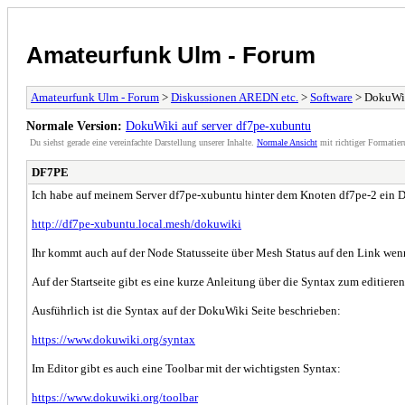
Amateurfunk Ulm - Forum
Amateurfunk Ulm - Forum
>
Diskussionen AREDN etc.
>
Software
> DokuWik
Normale Version:
DokuWiki auf server df7pe-xubuntu
Du siehst gerade eine vereinfachte Darstellung unserer Inhalte.
Normale Ansicht
mit richtiger Formatier
DF7PE
Ich habe auf meinem Server df7pe-xubuntu hinter dem Knoten df7pe-2 ein Do
http://df7pe-xubuntu.local.mesh/dokuwiki
Ihr kommt auch auf der Node Statusseite über Mesh Status auf den Link wenn
Auf der Startseite gibt es eine kurze Anleitung über die Syntax zum editieren
Ausführlich ist die Syntax auf der DokuWiki Seite beschrieben:
https://www.dokuwiki.org/syntax
Im Editor gibt es auch eine Toolbar mit der wichtigsten Syntax:
https://www.dokuwiki.org/toolbar