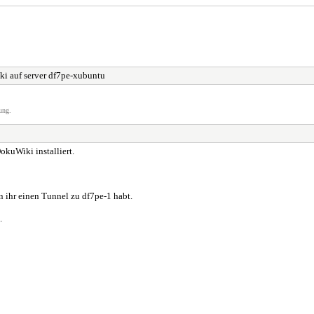
i auf server df7pe-xubuntu
ung.
kuWiki installiert.
 ihr einen Tunnel zu df7pe-1 habt.
.