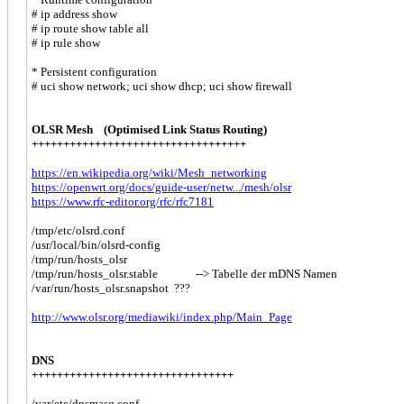
# ip address show
# ip route show table all
# ip rule show
* Persistent configuration
# uci show network; uci show dhcp; uci show firewall
OLSR Mesh (Optimised Link Status Routing)
++++++++++++++++++++++++++++++++++
https://en.wikipedia.org/wiki/Mesh_networking
https://openwrt.org/docs/guide-user/netw.../mesh/olsr
https://www.rfc-editor.org/rfc/rfc7181
/tmp/etc/olsrd.conf
/usr/local/bin/olsrd-config
/tmp/run/hosts_olsr
/tmp/run/hosts_olsr.stable --> Tabelle der mDNS Namen
/var/run/hosts_olsr.snapshot ???
http://www.olsr.org/mediawiki/index.php/Main_Page
DNS
++++++++++++++++++++++++++++++++
/var/etc/dnsmasq.conf