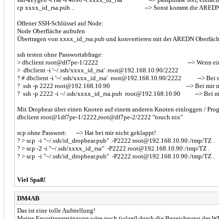
cp xxxx_id_rsa.pub .. --> Sonst kommt die AREDN Oberf
Offener SSH-Schlüssel auf Node:
Node Oberfläche aufrufen
Übertragen von xxxx_id_rsa.pub und konvertieren mit der AREDN Oberfäche
ssh testen ohne Passwortabfrage:
> dbclient root@df7pe-1/2222 --> Wenn ein Passwort erf
> dbclient -i '~/.ssh/xxxx_id_rsa' root@192.168.10.90/2222
? # dbclient -i '~/.ssh/xxxx_id_rsa' root@192.168.10.90/2222 --> Bei mir
? ssh -p 2222 root@192.168.10.90 --> Bei mir nur mit P
? ssh -p 2222 -i ~/.ssh/xxxx_id_rsa.pub root@192.168.10.90 --> Bei mir
Mit Dropbear über einen Knoten auf einem anderen Knoten einloggen / Pr
dbclient root@1df7pe-1/2222,root@df7pe-2/2222 "touch nix"
scp ohne Passwort: --> Hat bei mir nicht geklappt!
? > scp -i "~/.ssh/id_dropbear.pub" -P2222 root@192.168.10.90:/tmp/TZ . 
? > scp -2 -i "~/.ssh/xxxx_id_rsa" -P2222 root@192.168.10.90:/tmp/TZ . 
? > scp -i "~/.ssh/id_dropbear.pub" -P2222 root@192.168.10.90:/tmp/TZ . 
Viel Spaß!
DM4AB
Das ist eine tolle Aufstellung!
Meine Favoritenergänzung wäre noch (
wlan0
durch die Bezeichnung der WLA