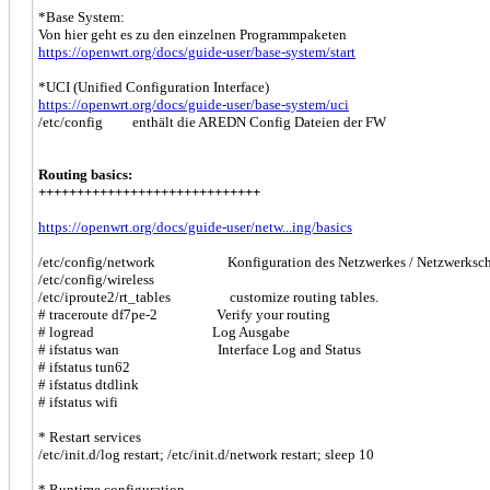
*Base System:
Von hier geht es zu den einzelnen Programmpaketen
https://openwrt.org/docs/guide-user/base-system/start
*UCI (Unified Configuration Interface)
https://openwrt.org/docs/guide-user/base-system/uci
/etc/config enthält die AREDN Config Dateien der FW
Routing basics:
+++++++++++++++++++++++++++++
https://openwrt.org/docs/guide-user/netw...ing/basics
/etc/config/network Konfiguration des Netzwerkes / Netzwerkschni
/etc/config/wireless
/etc/iproute2/rt_tables customize routing tables.
# traceroute df7pe-2 Verify your routing
# logread Log Ausgabe
# ifstatus wan Interface Log and Status
# ifstatus tun62
# ifstatus dtdlink
# ifstatus wifi
* Restart services
/etc/init.d/log restart; /etc/init.d/network restart; sleep 10
* Runtime configuration