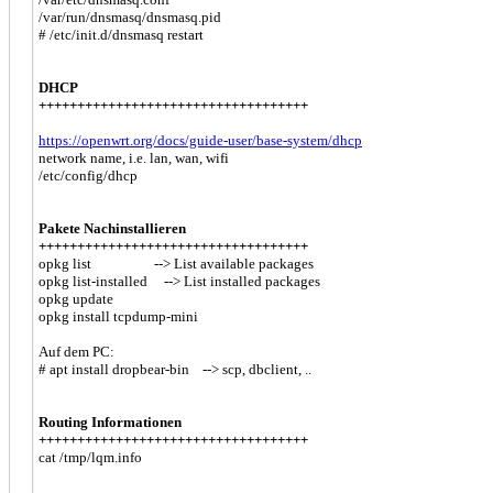
/var/run/dnsmasq/dnsmasq.pid
# /etc/init.d/dnsmasq restart
DHCP
+++++++++++++++++++++++++++++++++++
https://openwrt.org/docs/guide-user/base-system/dhcp
network name, i.e. lan, wan, wifi
/etc/config/dhcp
Pakete Nachinstallieren
+++++++++++++++++++++++++++++++++++
opkg list --> List available packages
opkg list-installed --> List installed packages
opkg update
opkg install tcpdump-mini
Auf dem PC:
# apt install dropbear-bin --> scp, dbclient, ..
Routing Informationen
+++++++++++++++++++++++++++++++++++
cat /tmp/lqm.info