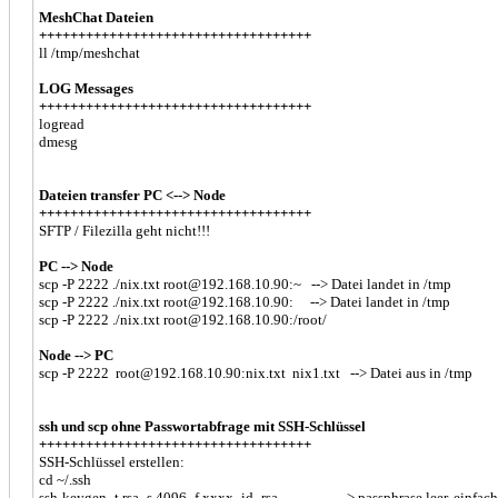
MeshChat Dateien
+++++++++++++++++++++++++++++++++++
ll /tmp/meshchat
LOG Messages
+++++++++++++++++++++++++++++++++++
logread
dmesg
Dateien transfer PC <--> Node
+++++++++++++++++++++++++++++++++++
SFTP / Filezilla geht nicht!!!
PC --> Node
scp -P 2222 ./nix.txt root@192.168.10.90:~ --> Datei landet in /tmp
scp -P 2222 ./nix.txt root@192.168.10.90: --> Datei landet in /tmp
scp -P 2222 ./nix.txt root@192.168.10.90:/root/
Node --> PC
scp -P 2222 root@192.168.10.90:nix.txt nix1.txt --> Datei aus in /tmp
ssh und scp ohne Passwortabfrage mit SSH-Schlüssel
+++++++++++++++++++++++++++++++++++
SSH-Schlüssel erstellen:
cd ~/.ssh
ssh-keygen -t rsa -s 4096 -f xxxx_id_rsa --> passphrase leer, einfach 