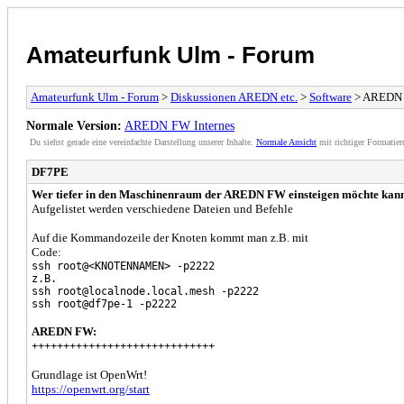
Amateurfunk Ulm - Forum
Amateurfunk Ulm - Forum
>
Diskussionen AREDN etc.
>
Software
> AREDN 
Normale Version:
AREDN FW Internes
Du siehst gerade eine vereinfachte Darstellung unserer Inhalte.
Normale Ansicht
mit richtiger Formatier
DF7PE
Wer tiefer in den Maschinenraum der AREDN FW einsteigen möchte kann 
Aufgelistet werden verschiedene Dateien und Befehle
Auf die Kommandozeile der Knoten kommt man z.B. mit
Code:
ssh root@<KNOTENNAMEN> -p2222
z.B.
ssh root@localnode.local.mesh -p2222
ssh root@df7pe-1 -p2222
AREDN FW:
+++++++++++++++++++++++++++++
Grundlage ist OpenWrt!
https://openwrt.org/start