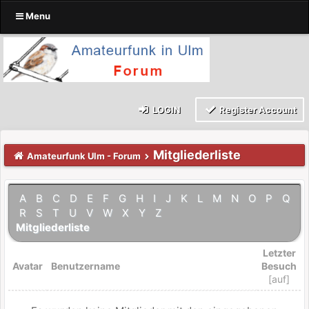
Menu
LOGIN
Register Account
Mitgliederliste
Amateurfunk Ulm - Forum
A
B
C
D
E
F
G
H
I
J
K
L
M
N
O
P
Q
R
S
T
U
V
W
X
Y
Z
Mitgliederliste
Letzter
Avatar
Benutzername
Besuch
[
auf
]