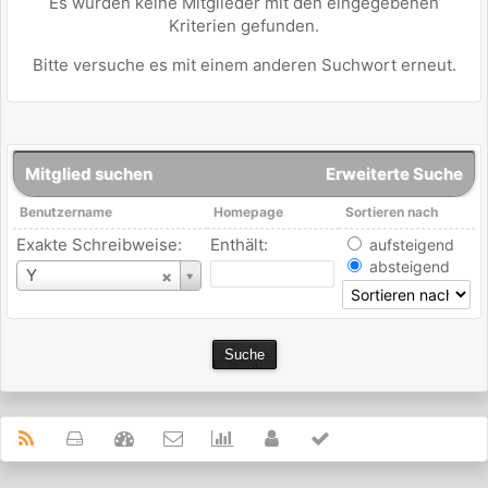
Es wurden keine Mitglieder mit den eingegebenen
Kriterien gefunden.
Bitte versuche es mit einem anderen Suchwort erneut.
Mitglied suchen
Erweiterte Suche
Benutzername
Homepage
Sortieren nach
Exakte Schreibweise:
Enthält:
aufsteigend
absteigend
Benutzername
Y