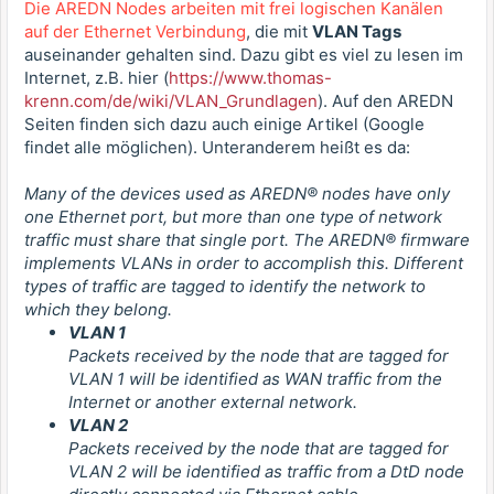
Die AREDN Nodes arbeiten mit frei logischen Kanälen
auf der Ethernet Verbindung
, die mit
VLAN Tags
auseinander gehalten sind. Dazu gibt es viel zu lesen im
Internet, z.B. hier (
https://www.thomas-
krenn.com/de/wiki/VLAN_Grundlagen
). Auf den AREDN
Seiten finden sich dazu auch einige Artikel (Google
findet alle möglichen). Unteranderem heißt es da:
Many of the devices used as AREDN® nodes have only
one Ethernet port, but more than one type of network
traffic must share that single port. The AREDN® firmware
implements VLANs in order to accomplish this. Different
types of traffic are tagged to identify the network to
which they belong.
VLAN 1
Packets received by the node that are tagged for
VLAN 1 will be identified as WAN traffic from the
Internet or another external network.
VLAN 2
Packets received by the node that are tagged for
VLAN 2 will be identified as traffic from a DtD node