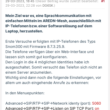
29-03-2023, 18:45
(Dieser Beitrag wurde zuletzt bearbeitet:
#1
29-03-2023, 22:28 von
DG6SK
.)
Mein Ziel war es, eine Sprachkommunikation mit
einfachen Mitteln im AREDN-Mesh, ausschließlich mit
IP-Telefonen bzw. einer Softwarelösung auf dem
Laptop, herzustellen.
Erste Versuche erfolgten mit IP-Telefonen des Typs
Snom300 mit Firmware 8.7.3.25.9.
Die Telefone verfügen über ein Web-Interface und
lassen sich somit gut konfigurieren.
Den Login in die 4 möglichen Identities habe ich
ausgeschaltet. Somit versucht das Telefon sich nicht an
einem Server anzumelden.
Wichtig sind dann noch die folgende Einstellungen, vor
allem um auch eingehende Anrufe zu erkennen:
In den Menuepunkten:
Advanced->SIP/RTP->SIP->Network identy (port):
5060
Advanced->SIP/RTP->SIP->Listen on SIP TCP Port:
on