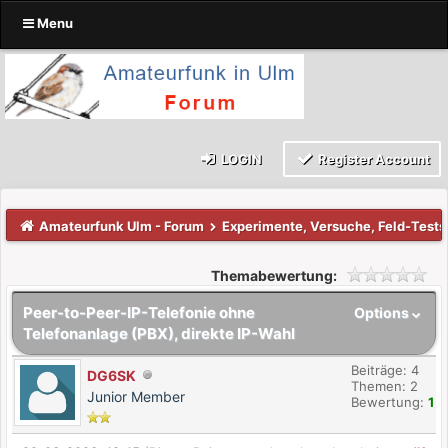
Menu
LOGIN
Register Account
Amateurfunk Ulm - Forum
Experimente, Versuche, Feld-Tests
Themabewertung:
Peer-to-Peer-IP-Telefonie ohne
Options
Telefonanlage (PBX), direkte IP-Wahl
Beiträge: 4
DG6SK
Themen: 2
Junior Member
Bewertung:
1