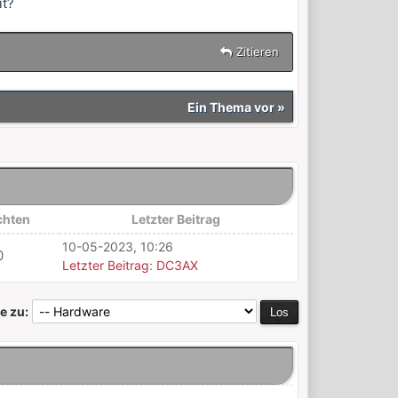
it?
Zitieren
Ein Thema vor
»
chten
Letzter Beitrag
10-05-2023, 10:26
0
Letzter Beitrag
:
DC3AX
e zu: