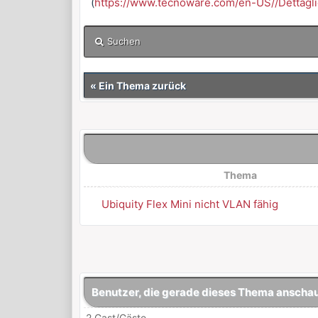
(
https://www.tecnoware.com/en-US//Dettagli
Suchen
«
Ein Thema zurück
Thema
Ubiquity Flex Mini nicht VLAN fähig
Benutzer, die gerade dieses Thema anscha
2 Gast/Gäste