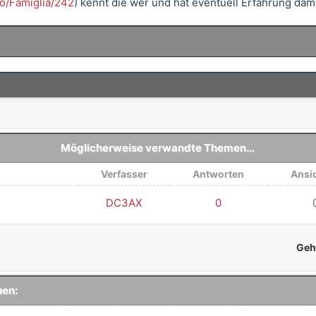
o/Famiglia/242
) kennt die wer und hat eventuell Erfahrung dam
Möglicherweise verwandte Themen…
Verfasser
Antworten
Ansi
DC3AX
0
Geh
uen: