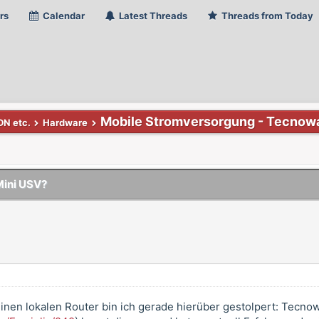
rs
Calendar
Latest Threads
Threads from Today
Mobile Stromversorgung - Tecnow
DN etc.
Hardware
Mini USV?
inen lokalen Router bin ich gerade hierüber gestolpert: Tecn