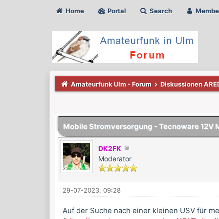
Home
Portal
Search
Membe
Amateurfunk Ulm - Forum
Diskussionen ARE
0 Bewertung(en) - 0 im Durchschnitt
1
2
3
4
5
Mobile Stromversorgung - Tecnoware 12V 
DK2FK
Moderator
29-07-2023, 09:28
Auf der Suche nach einer kleinen USV für me