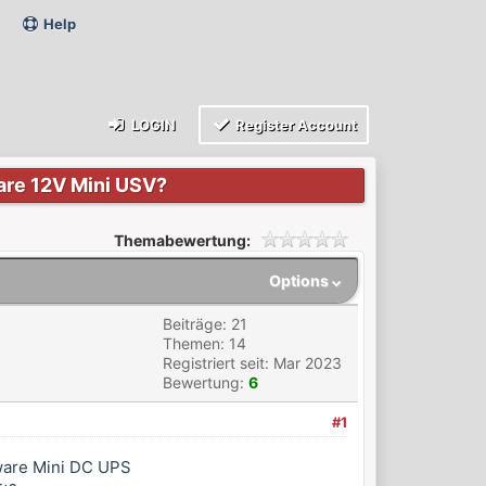
Help
LOGIN
Register Account
are 12V Mini USV?
Themabewertung:
Options
Beiträge: 21
Themen: 14
Registriert seit: Mar 2023
Bewertung:
6
#1
oware Mini DC UPS