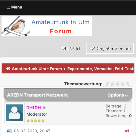
Menu
LOGIN
Register Account
Amateurfunk Ulm - Forum
Experimente, Versuche, Feld-Tests
Themabewertung:
AREDN Transport Netzwerk
Options
Beiträge: 3
DH1DH
Themen: 1
Moderator
Bewertung:
0
05-03-2023, 20:47
#1