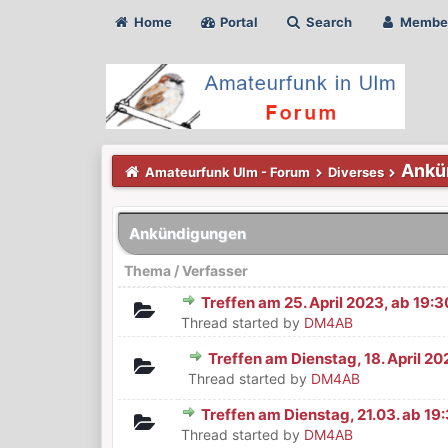
Home
Portal
Search
Membe
Ankü
Amateurfunk Ulm - Forum
Diverses
Ankündigungen
Thema
/
Verfasser
Treffen am 25. April 2023, ab 19:
0 Bewertung(en) - 0 von 5 durchsch
1
2
3
4
5
Thread started by
DM4AB
Treffen am Dienstag, 18. April 20
0 Bewertung(en) - 0 von 5 durchsch
1
2
3
4
5
Thread started by
DM4AB
Treffen am Dienstag, 21.03. ab 19
0 Bewertung(en) - 0 von 5 durchsch
1
2
3
4
5
Thread started by
DM4AB