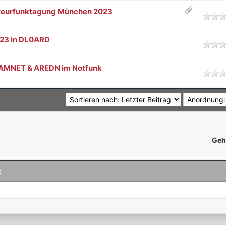
teurfunktagung München 2023
nittlich
023 in DL0ARD
nittlich
 HAMNET & AREDN im Notfunk
nittlich
Geh
: