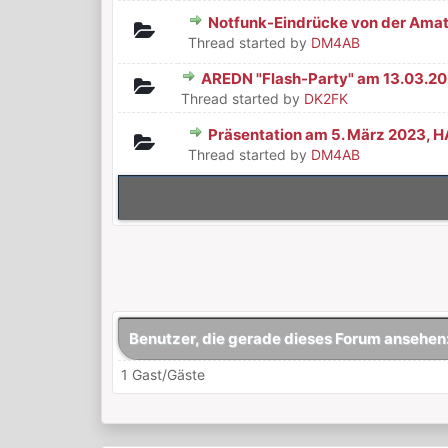
Notfunk-Eindrücke von der Ama
0 Bewertung(en) - 0 von 5 durchsch
1
2
3
4
5
Thread started by
DM4AB
AREDN "Flash-Party" am 13.03.2
0 Bewertung(en) - 0 von 5 durchsch
1
2
3
4
5
Thread started by
DK2FK
Präsentation am 5. März 2023,
0 Bewertung(en) - 0 von 5 durchsch
1
2
3
4
5
Thread started by
DM4AB
Benutzer, die gerade dieses Forum ansehen
1 Gast/Gäste