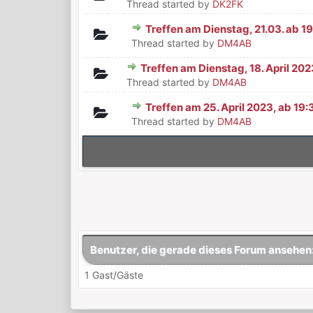
Thread started by
DK2FK
Treffen am Dienstag, 21.03. ab 1
0 Bewertung(en) - 0 von 5 durchsch
1
2
3
4
5
Thread started by
DM4AB
Treffen am Dienstag, 18. April 202
0 Bewertung(en) - 0 von 5 durchsch
1
2
3
4
5
Thread started by
DM4AB
Treffen am 25. April 2023, ab 19
0 Bewertung(en) - 0 von 5 durchsch
1
2
3
4
5
Thread started by
DM4AB
Benutzer, die gerade dieses Forum ansehen
1 Gast/Gäste