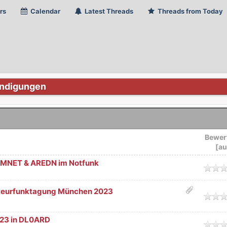
rs
Calendar
Latest Threads
Threads from Today
ndigungen
Bewer
[
au
HAMNET & AREDN im Notfunk
nittlich
teurfunktagung München 2023
nittlich
023 in DL0ARD
nittlich