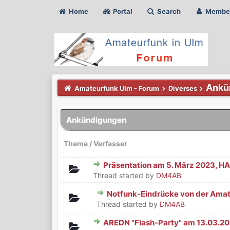
Home
Portal
Search
Membe
Ankü
Amateurfunk Ulm - Forum
Diverses
Ankündigungen
Thema
/
Verfasser
Präsentation am 5. März 2023, 
0 Bewertung(en) - 0 von 5 durchsch
1
2
3
4
5
Thread started by
DM4AB
Notfunk-Eindrücke von der Ama
0 Bewertung(en) - 0 von 5 durchsch
1
2
3
4
5
Thread started by
DM4AB
AREDN "Flash-Party" am 13.03.2
0 Bewertung(en) - 0 von 5 durchsch
1
2
3
4
5