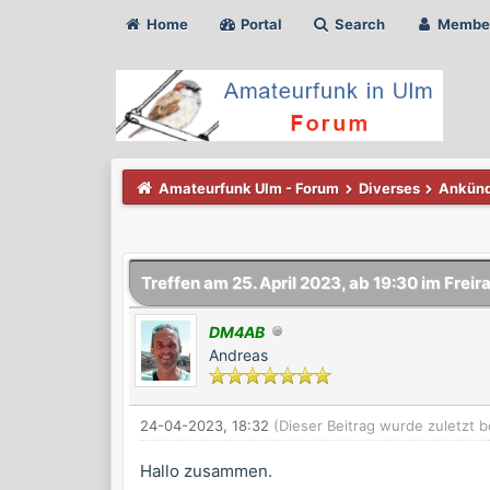
Home
Portal
Search
Membe
Amateurfunk Ulm - Forum
Diverses
Ankün
0 Bewertung(en) - 0 im Durchschnitt
1
2
3
4
5
Treffen am 25. April 2023, ab 19:30 im Frei
DM4AB
Andreas
24-04-2023, 18:32
(Dieser Beitrag wurde zuletzt 
Hallo zusammen.